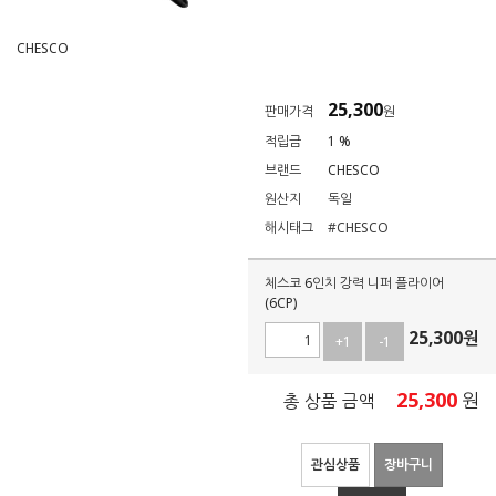
CHESCO
25,300
판매가격
원
적립금
1 %
브랜드
CHESCO
원산지
독일
해시태그
#CHESCO
체스코 6인치 강력 니퍼 플라이어
(6CP)
25,300
원
+1
-1
25,300
원
총 상품 금액
관심상품
장바구니