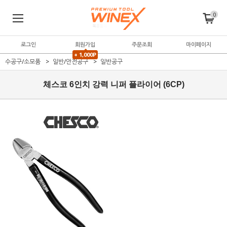
0
로그인
회원가입
주문조회
마이페이지
+ 1,000P
수공구/소모품
일반/안전공구
일반공구
체스코 6인치 강력 니퍼 플라이어 (6CP)