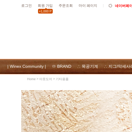
로그인
회원 가입
주문조회
마이 페이지
네이버페이 
+1,000 P
10월19일
할인
10월 공휴
위넥스툴
및 사용
| Winex Community |
ㅁ BRAND
∴ 목공기계
∴ 지그/악세사
>
>
아웃도어
기타용품
Home