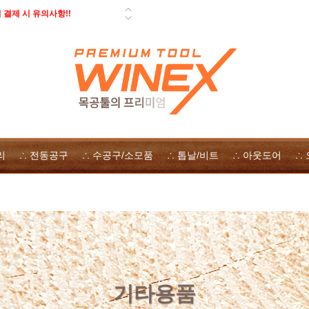
결제 시 유의사항!!
 페스툴 오픈데이 - 사은품, 즉시
일 배송 안내
 자사몰 쿠폰 다운로드
 방법
리
∴ 전동공구
∴ 수공구/소모품
∴ 톱날/비트
∴ 아웃도어
∴
기타용품