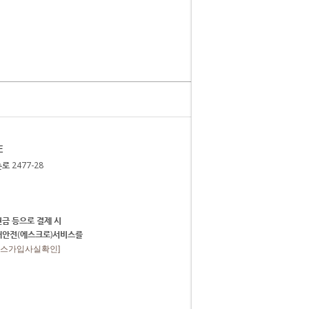
E
 2477-28
금 등으로 결제 시
매안전(에스크로)서비스를
비스가입사실확인]