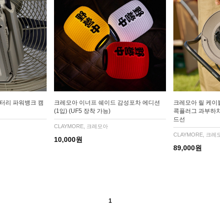
배터리 파워뱅크 캠
크레모아 이너프 쉐이드 감성포차 에디션
크레모아 릴 케이블 
(1입) (UF5 장착 가능)
콕플러그 과부하차
드선
CLAYMORE, 크레모아
CLAYMORE, 크레
10,000원
89,000원
1