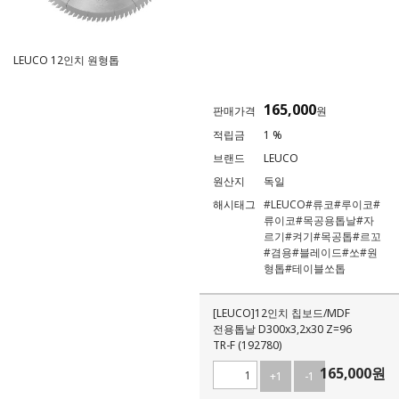
LEUCO 12인치 원형톱
165,000
판매가격
원
적립금
1 %
브랜드
LEUCO
원산지
독일
해시태그
#LEUCO
#류코
#루이코
#
류이코
#목공용톱날
#자
르기
#켜기
#목공톱
#르꼬
#겸용
#블레이드
#쏘
#원
형톱
#테이블쏘톱
[LEUCO]12인치 칩보드/MDF
전용톱날 D300x3,2x30 Z=96
TR-F (192780)
165,000
원
+1
-1