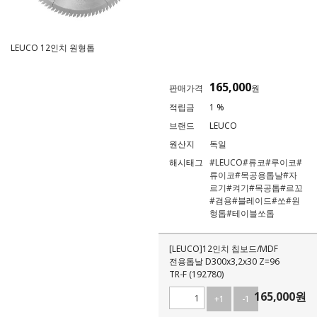
LEUCO 12인치 원형톱
165,000
판매가격
원
적립금
1 %
브랜드
LEUCO
원산지
독일
해시태그
#LEUCO
#류코
#루이코
#
류이코
#목공용톱날
#자
르기
#켜기
#목공톱
#르꼬
#겸용
#블레이드
#쏘
#원
형톱
#테이블쏘톱
[LEUCO]12인치 칩보드/MDF
전용톱날 D300x3,2x30 Z=96
TR-F (192780)
165,000
원
+1
-1