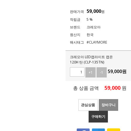
59,000
판매가격
원
적립금
5 %
브랜드
크레모아
원산지
한국
해시태그
#CLAYMORE
크레모아 LED캡라이트 캡온
120H 탄 (CLP-135TN)
59,000
원
+1
-1
59,000
원
총 상품 금액
관심상품
장바구니
구매하기