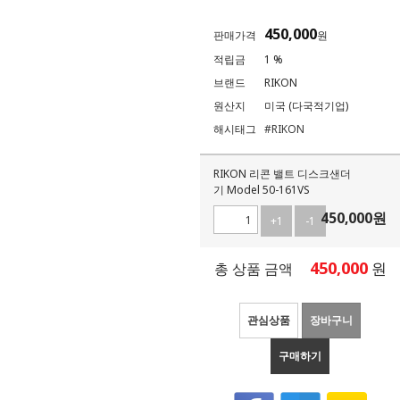
450,000
판매가격
원
적립금
1 %
브랜드
RIKON
원산지
미국 (다국적기업)
해시태그
#RIKON
RIKON 리콘 밸트 디스크샌더
기 Model 50-161VS
450,000
원
+1
-1
450,000
원
총 상품 금액
관심상품
장바구니
구매하기