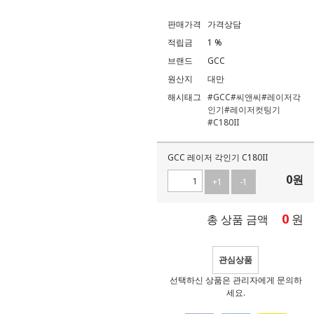
판매가격
가격상담
적립금
1 %
브랜드
GCC
원산지
대만
해시태그
#GCC
#씨앤씨
#레이저각
인기
#레이저컷팅기
#C180II
GCC 레이저 각인기 C180II
0
원
+1
-1
0
원
총 상품 금액
관심상품
선택하신 상품은 관리자에게 문의하
세요.