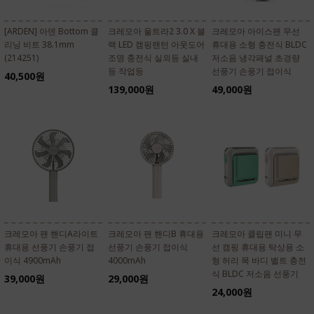
[ARDEN] 아덴 Bottom 클
크레모아 울트라2 3.0 X 블
크레모아 아이스팬 무선
리닝 비트 38.1mm
랙 LED 캠핑랜턴 아웃도어
휴대용 소형 충전식 BLDC
(214251)
조명 충전식 실외등 실내
저소음 냉각패널 초경량
등 작업등
선풍기 손풍기 접이식
40,500원
139,000원
49,000원
크레모아 팬 핸디A라이트
크레모아 팬 핸디B 휴대용
크레모아 클립팬 미니 무
휴대용 선풍기 손풍기 접
선풍기 손풍기 접이식
선 캠핑 휴대용 탁상용 소
이식 4900mAh
4000mAh
형 허리 목 바디 벨트 충전
식 BLDC 저소음 선풍기
39,000원
29,000원
24,000원