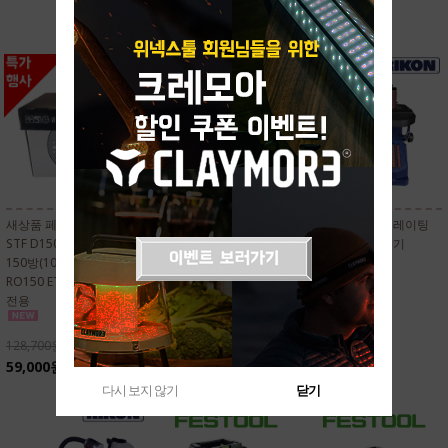
170,000원
새상품 페스툴 원형사포
새상품 페스툴 정품 원형
RIKON 리콘 오실레이팅
STF D150/48 6인치48홀
사포 STF D150/48 4종 세
벨트/스핀들 샌더기
150방(100장) 575165
트 RO150. ETS150.
Model 50-310
RO150 ETS150 LEX150
LEX150 전용
전용
369,000원
47,250원
128,700원
21,900원
59,000원
다시 보지 않기
다시 보지 않기
닫기
닫기