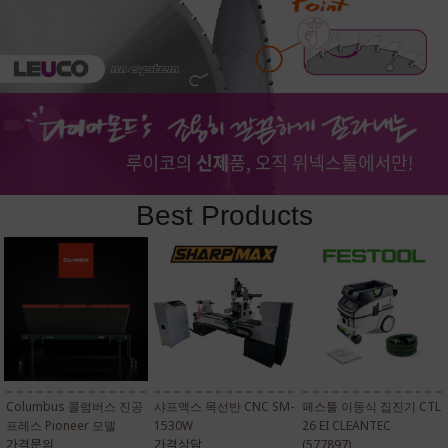
Best Products
Columbus 콜럼버스 진공
샤프맥스 목선반 CNC SM-
페스툴 이동식 집진기 CTL
프레스 Pioneer 모델
1530W
26 EI CLEANTEC
가격문의
가격상담
(577897)