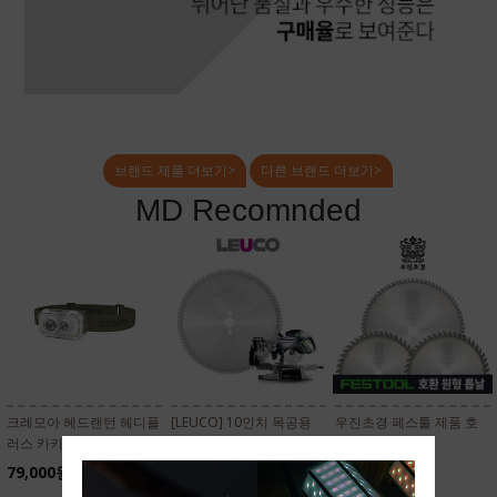
브랜드 제품 더보기>
다른 브랜드 더보기>
MD Recomnded
크레모아 헤드랜턴 헤디플
[LEUCO] 10인치 목공용
우진초경 페스툴 제품 호
러스 카키(CLC-470 KH)
톱날 D260x2.5x30
환 원형톱날 국산
Z=100ATB (80442616)
79,000원
41,800원
220,000원