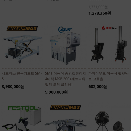
1,331,000원
1,278,360원
샤프맥스 전동리프트 SM-
SMT 이동식 중앙집진장치
파이어우드 이동식 펠렛난
5
4마력 MSP 200 (제트파워
로 고효율
필터 오터 클리닝)
3,980,000원
682,000원
9,900,000원