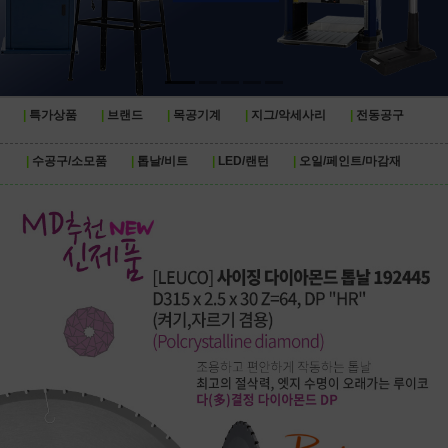
특가상품
브랜드
목공기계
지그/악세사리
전동공구
수공구/소모품
톱날/비트
LED/랜턴
오일/페인트/마감재