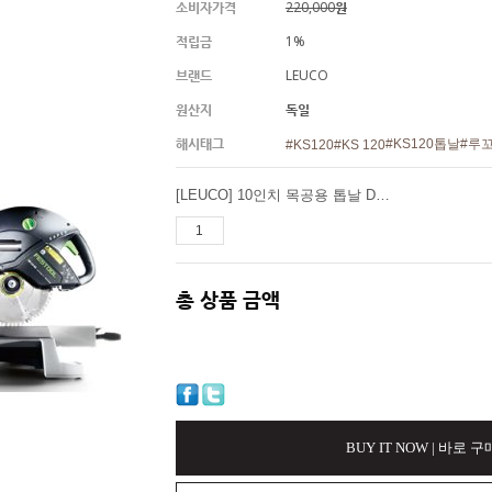
소비자가격
220,000원
적립금
1%
브랜드
LEUCO
원산지
독일
해시태그
#KS120톱날
#루
#KS120
#KS 120
[LEUCO] 10인치 목공용 톱날 D260x2.5x30 Z=100ATB (80442616)
총 상품 금액
BUY IT NOW | 바로 구