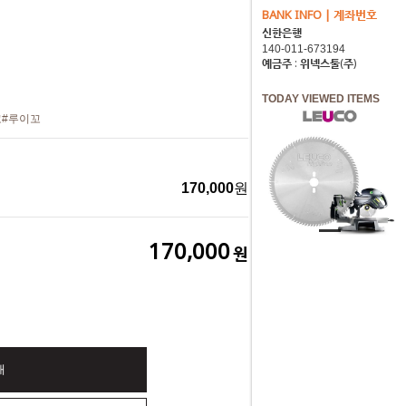
BANK INFO | 계좌번호
신한은행
예금주 : 위넥스툴(주)
TODAY VIEWED ITEMS
꼬
#루이꼬
170,000
원
170,000
원
매