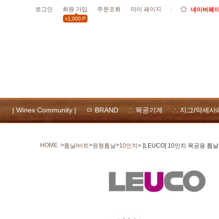
로그인
회원 가입
주문조회
마이 페이지
네이버페이 
+1,000 P
10월19일
할인
10월 공휴
위넥스툴
및 사용
| Winex Community |
ㅁ BRAND
∴ 목공기계
∴ 지그/악세사
HOME :
>
>
>
톱날/비트
원형톱날
10인치
> [LEUCO] 10인치 목공용 톱날 D