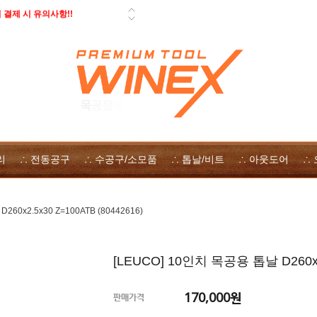
결제 시 유의사항!!
 페스툴 오픈데이 - 사은품, 즉시
일 배송 안내
 자사몰 쿠폰 다운로드
 방법
리
∴ 전동공구
∴ 수공구/소모품
∴ 톱날/비트
∴ 아웃도어
∴
260x2.5x30 Z=100ATB (80442616)
[LEUCO] 10인치 목공용 톱날 D260x2.
170,000
원
판매가격