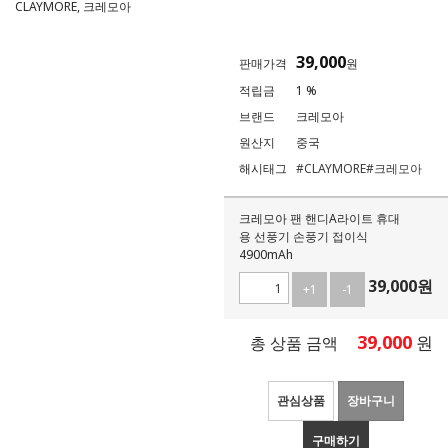
CLAYMORE, 크레모아
39,000
판매가격
원
적립금
1 %
브랜드
크레모아
원산지
중국
해시태그
#CLAYMORE
#크레모아
크레모아 팬 핸디A라이트 휴대
용 선풍기 손풍기 접이식
4900mAh
39,000
원
+1
-1
39,000
원
총 상품 금액
관심상품
장바구니
구매하기