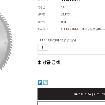
적립금
1%
브랜드
LEUCO
원산지
독일
해시태그
#루이코
#목공용톱날
#자
#LEUCO
[LEUCO]16인치 목공용 톱날 189976 D400 x 3.5 x 30 Z=84ATB (켜기,자르기 겸용)
총 상품 금액
BUY IT NOW | 바로 구