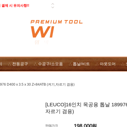
 페스툴 오픈데이 - 사은품, 즉시
일 배송 안내
 자사몰 쿠폰 다운로드
 방법
리
∴ 전동공구
∴ 수공구/소모품
∴ 톱날/비트
∴ 아웃도어
∴
6 D400 x 3.5 x 30 Z=84ATB (켜기,자르기 겸용)
[LEUCO]16인치 목공용 톱날 189976 D
자르기 겸용)
198,000
원
판매가격