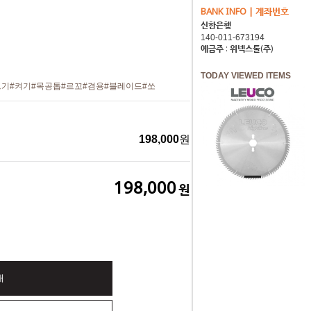
BANK INFO | 계좌번호
신한은행
예금주 : 위넥스툴(주)
TODAY VIEWED ITEMS
르기
#켜기
#목공톱
#르꼬
#겸용
#블레이드
#쏘
198,000
원
198,000
원
매