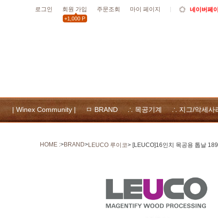
로그인
회원 가입
주문조회
마이 페이지
10월19일
+1,000 P
할인
10월 공휴
위넥스툴
및 사용
| Winex Community |
ㅁ BRAND
∴ 목공기계
∴ 지그/악세사
HOME :
>
BRAND
>
LEUCO 루이코
> [LEUCO]16인치 목공용 톱날 18997