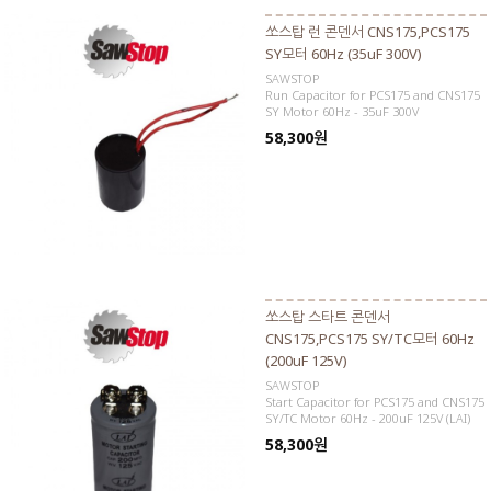
쏘스탑 런 콘덴서 CNS175,PCS175
SY모터 60Hz (35uF 300V)
SAWSTOP
Run Capacitor for PCS175 and CNS175
SY Motor 60Hz - 35uF 300V
58,300원
쏘스탑 스타트 콘덴서
CNS175,PCS175 SY/TC모터 60Hz
(200uF 125V)
SAWSTOP
Start Capacitor for PCS175 and CNS175
SY/TC Motor 60Hz - 200uF 125V (LAI)
58,300원