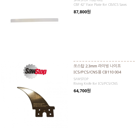
CBF 42″ Face Plate for CB/ICS Saws
87,800원
쏘스탑 2.3mm 라이빙 나이프
ICS/PCS/CNS용 CB110 004
SAWSTOP
Riving Knife for ICS/PCS/CNS
64,700원