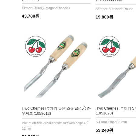
Firmer Chisel(Octagonal handle)
Scraper Burnisher Round
43,780원
19,800원
[Two Cherries] 투체리 굽은 스큐 끌(45˚) 좌
[Two Cherries] 투체리
(1051020)
우세트 (1058012)
S-Form Chisel 20mm
Pair of chisels cranked with skewed edge 45˚
12mm
53,240원