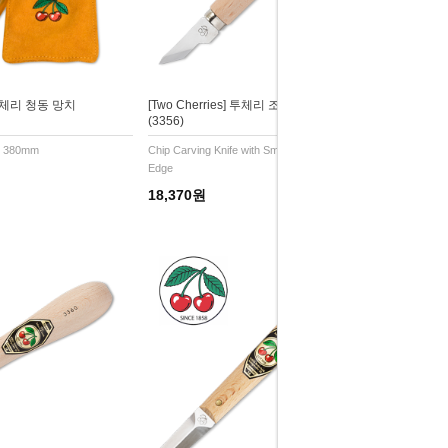
] 투체리 청동 망치
[Two Cherries] 투체리 조각칼(작은 왜곡날)
(3356)
t 380mm
Chip Carving Knife with Small Blade, Skew
Edge
18,370원