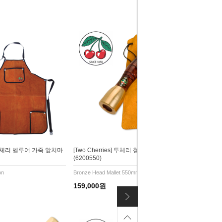
s] 투체리 벨루어 가죽 앞치마
[Two Cherries] 투체리 청동 망치
(6200550)
on
Bronze Head Mallet 550mm
159,000원