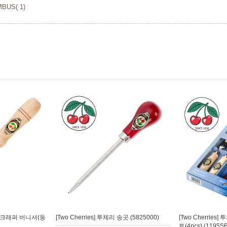
US( 1)
리 스크래퍼 버니셔(둥
[Two Cherries] 투체리 송곳 (5825000)
[Two Cherrie
트(4pcs) (1195SB