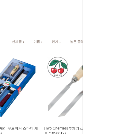
신제품 ↓
이름 ↓
인기 ↓
높은 금액 ↓
낮은 금액 ↓
s] 투체리 우드워커 스타터 세
[Two Cherries] 투체리 스큐 끌(45˚) 좌우세
)
트 (1056012)