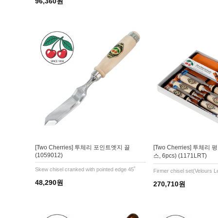
96,360원
[Two Cherries] 투체리 포인트엣지 끌
[Two Cherries] 투체
(1059012)
스, 6pcs) (1171LRT)
Skew chisel cranked with pointed edge 45˚
Firmer chisel set(Velours L
48,290원
270,710원