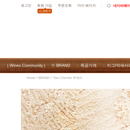
로그인
회원 가입
주문조회
마이 페이지
10월19일
+1,000 P
할인
10월 공휴
위넥스툴
및 사용
| Winex Community |
ㅁ BRAND
∴ 목공기계
∴ 지그/악세사
>
>
Two Cherries 투체리
Home
BRAND