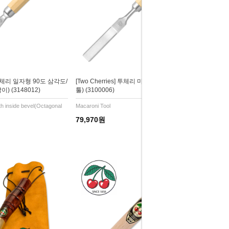
s] 투체리 일자형 90도 삼각도/
[Two Cherries] 투체리 마카로니 툴(ㄷ자
 (3148012)
툴) (3100006)
ith inside bevel(Octagonal
Macaroni Tool
79,970원