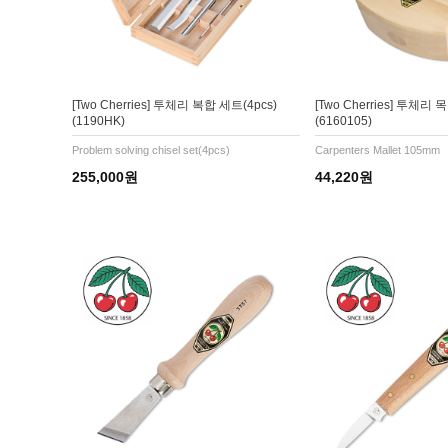
[Two Cherries] 투체리 복합 세트(4pcs)
[Two Cherries] 투체리
(1190HK)
(6160105)
Problem solving chisel set(4pcs)
Carpenters Mallet 105mm
255,000원
44,220원