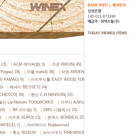
BANK INFO | 계좌번호
신한은행
예금주 : 위넥스툴(주)
TODAY VIEWED ITEMS
13)
ACM 에이씨엠( 3)
리콘 RIKON( 45)
egas( 18)
마펠 mafell( 38)
아덴 ARDEN( 106)
 FAMAG( 9)
이지우드툴 EASY WOOD TOOLS( 28)
6)
베세이 BESSEY( 24)
HESCO( 39)
핸슨 C.H.HANSON( 15)
슨 Lie-Nielsen TOOLWORKS
가쿠리 KAKURI( 84)
0)
3M 쓰리엠( 7)
DMS 디엠에스( 23)
)
아우로 AURO( 13)
본덱스 BONDEX( 22)
AFELE( 7)
러버메이드 Rubbermaid
IA
록슨 ROXON
파이어우드 FIREWOOD( 3)