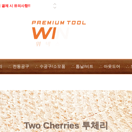
 페스툴 오픈데이 - 사은품, 즉시
일 배송 안내
 자사몰 쿠폰 다운로드
 방법
리
∴ 전동공구
∴ 수공구/소모품
∴ 톱날/비트
∴ 아웃도어
∴
Two Cherries 투체리