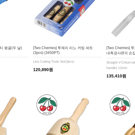
 멀티 평끌(두 날)
[Two Cherries] 투체리 리노 커팅 세트
[Two Cherrie
(3pcs) (3450PT)
내측경사(8각 손잡이)
Lino Cutting Tools Set(3pcs)
Straight V-Chisel w
handle) 12mm
120,890원
135,410원