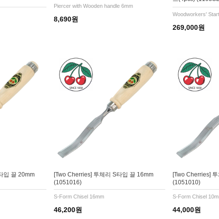
Piercer with Wooden handle 6mm
Woodworkers' Start
8,690원
269,000원
 S타입 끌 20mm
[Two Cherries] 투체리 S타입 끌 16mm
[Two Cherries
(1051016)
(1051010)
S-Form Chisel 16mm
S-Form Chisel 10
46,200원
44,000원