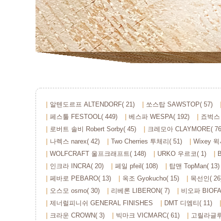
알텐도르프 ALTENDORF( 21)
쏘스탑 SAWSTOP( 57)
페스툴 FESTOOL( 449)
베스파 WESPA( 192)
죠벅스 
로버트 솔비 Robert Sorby( 45)
크레모아 CLAYMORE( 76
나렉스 narex( 42)
Two Cherries 투체리( 51)
Wixey 윅
WOLFCRAFT 울프크래프트( 148)
URKO 우르코( 1)
인크라 INCRA( 20)
페일 pfeil( 108)
탑맨 TopMan( 13)
페바로 PEBARO( 13)
옥조 Gyokucho( 15)
목선인( 26
오스모 osmo( 30)
리베론 LIBERON( 7)
비오파 BIOFA(
제너럴피니쉬 GENERAL FINISHES
DMT 디엠티( 11)
크라운 CROWN( 3)
빅마크 VICMARC( 61)
고릴라글루 G