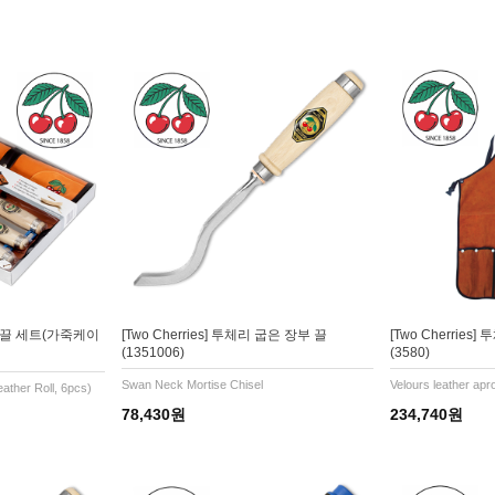
리 평끌 세트(가죽케이
[Two Cherries] 투체리 굽은 장부 끌
[Two Cherrie
(1351006)
(3580)
Swan Neck Mortise Chisel
Velours leather apr
eather Roll, 6pcs)
78,430원
234,740원