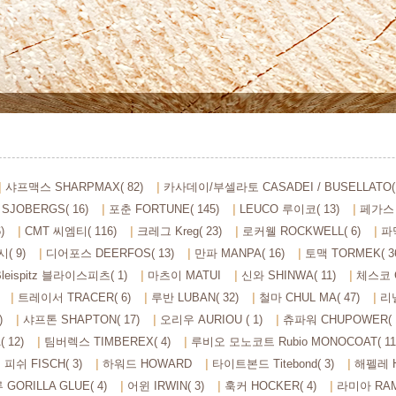
샤프맥스 SHARPMAX( 82)
카사데이/부셀라토 CASADEI / BUSELLATO( 
SJOBERGS( 16)
포춘 FORTUNE( 145)
LEUCO 루이코( 13)
페가스 P
)
CMT 씨엠티( 116)
크레그 Kreg( 23)
로커웰 ROCKWELL( 6)
파막
시( 9)
디어포스 DEERFOS( 13)
만파 MANPA( 16)
토맥 TORMEK( 3
Bleispitz 블라이스피츠( 1)
마츠이 MATUI
신와 SHINWA( 11)
체스코 C
트레이서 TRACER( 6)
루반 LUBAN( 32)
철마 CHUL MA( 47)
리넬
)
샤프톤 SHAPTON( 17)
오리우 AURIOU ( 1)
츄파워 CHUPOWER( 1
 12)
팀버렉스 TIMBEREX( 4)
루비오 모노코트 Rubio MONOCOAT( 11
피쉬 FISCH( 3)
하워드 HOWARD
타이트본드 Titebond( 3)
해펠레 H
ORILLA GLUE( 4)
어윈 IRWIN( 3)
훅커 HOCKER( 4)
라미아 RAM