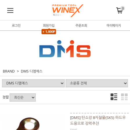
0
로그인
회원가입
주문조회
마이페이지
+ 1,000P
BRAND
DMS 디엠에스
정렬
[DMS] 탄소강 8자철물(SK5) 하드우
드용으로 강력추천
DMS