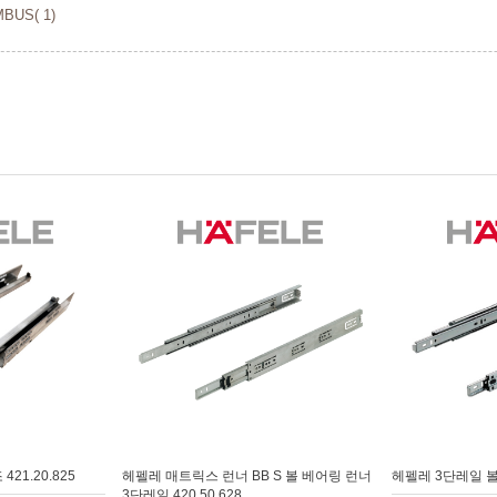
US( 1)
21.20.825
헤펠레 매트릭스 런너 BB S 볼 베어링 런너
헤펠레 3단레일 볼 
3단레일 420.50.628