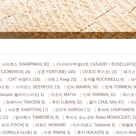
샤프맥스 SHARPMAX( 82)
카사데이/부셀라토 CASADEI / BUSELLATO( 
SJOBERGS( 16)
포춘 FORTUNE( 145)
LEUCO 루이코( 13)
페가스 P
)
CMT 씨엠티( 116)
크레그 Kreg( 23)
로커웰 ROCKWELL( 6)
파막
시( 9)
디어포스 DEERFOS( 13)
만파 MANPA( 16)
토맥 TORMEK( 3
Bleispitz 블라이스피츠( 1)
마츠이 MATUI
신와 SHINWA( 11)
체스코 C
트레이서 TRACER( 6)
루반 LUBAN( 32)
철마 CHUL MA( 47)
리넬
)
샤프톤 SHAPTON( 17)
오리우 AURIOU ( 1)
츄파워 CHUPOWER( 1
 12)
팀버렉스 TIMBEREX( 4)
루비오 모노코트 Rubio MONOCOAT( 12
피쉬 FISCH( 3)
하워드 HOWARD
타이트본드 Titebond( 3)
해펠레 H
ORILLA GLUE( 4)
어윈 IRWIN( 3)
훅커 HOCKER( 4)
라미아 RAM