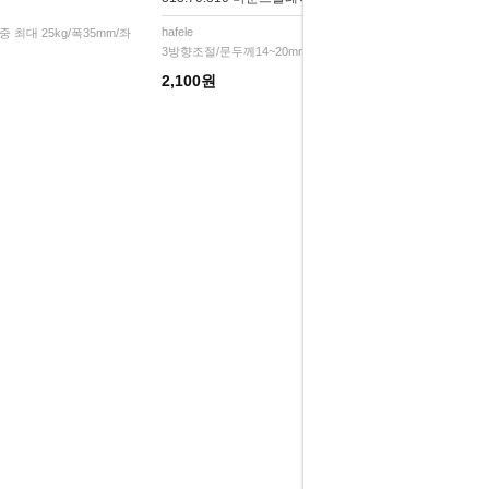
hafele
 최대 25kg/폭35mm/좌
3방향조절/문두께14~20mm
2,100원