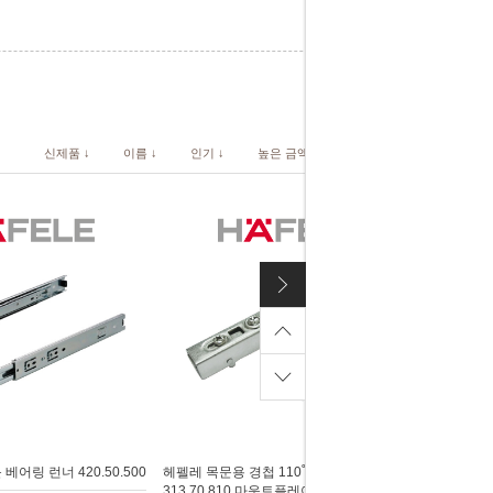
신제품 ↓
이름 ↓
인기 ↓
높은 금액 ↓
낮은 금액 ↓
베어링 런너 420.50.500
헤펠레 목문용 경첩 110˚/덮방타입
313.70.810 마운트플레이트 313.72.010