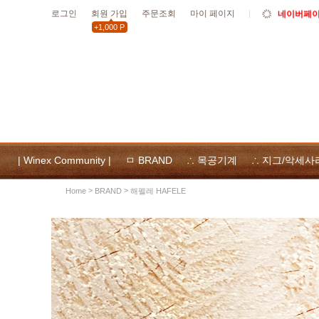
로그인
회원 가입
주문조회
마이 페이지
네이버페이 
+1,000 P
10월19일
할인
10월 공휴
위넥스툴
및 사용
| Winex Community |
ㅁ BRAND
∴ 목공기계
∴ 지그/악세사
>
>
해펠레 HAFELE
Home
BRAND