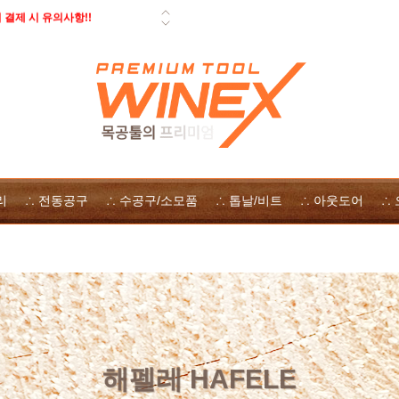
결제 시 유의사항!!
 페스툴 오픈데이 - 사은품, 즉시
일 배송 안내
 자사몰 쿠폰 다운로드
 방법
리
∴ 전동공구
∴ 수공구/소모품
∴ 톱날/비트
∴ 아웃도어
∴
해펠레 HAFELE