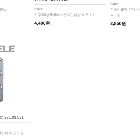
hafele
hafele
0kg
전체인출형 적재 하중
하중30kg/폭45mm/전체인출형/좌우-1조
우-1조
4,400원
3,850원
271.03.531
, 파란색 아연 도금