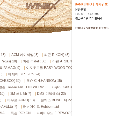
BANK INFO | 계좌번호
신한은행
예금주 : 위넥스툴(주)
TODAY VIEWED ITEMS
13)
ACM 에이씨엠( 3)
리콘 RIKON( 45)
egas( 18)
마펠 mafell( 38)
아덴 ARDEN( 106)
 FAMAG( 9)
이지우드툴 EASY WOOD TOOLS( 28)
6)
베세이 BESSEY( 24)
HESCO( 39)
핸슨 C.H.HANSON( 15)
슨 Lie-Nielsen TOOLWORKS
가쿠리 KAKURI( 84)
0)
3M 쓰리엠( 7)
DMS 디엠에스( 23)
)
아우로 AURO( 13)
본덱스 BONDEX( 22)
AFELE( 7)
러버메이드 Rubbermaid
IA
록슨 ROXON
파이어우드 FIREWOOD( 3)