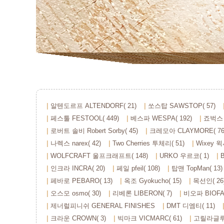
알텐도르프 ALTENDORF( 21)
쏘스탑 SAWSTOP( 57)
페스툴 FESTOOL( 449)
베스파 WESPA( 192)
죠벅스 
로버트 솔비 Robert Sorby( 45)
크레모아 CLAYMORE( 76
나렉스 narex( 42)
Two Cherries 투체리( 51)
Wixey 윅
WOLFCRAFT 울프크래프트( 148)
URKO 우르코( 1)
인크라 INCRA( 20)
페일 pfeil( 108)
탑맨 TopMan( 13)
페바로 PEBARO( 13)
옥조 Gyokucho( 15)
목선인( 26
오스모 osmo( 30)
리베론 LIBERON( 7)
비오파 BIOFA(
제너럴피니쉬 GENERAL FINISHES
DMT 디엠티( 11)
크라운 CROWN( 3)
빅마크 VICMARC( 61)
고릴라글루 G