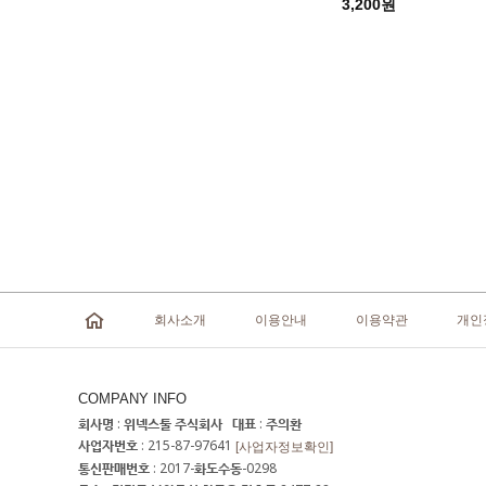
3,200원
회사소개
이용안내
이용약관
개인
COMPANY INFO
회사명 : 위넥스툴 주식회사 대표 : 주의환
사업자번호 : 215-87-97641
[사업자정보확인]
통신판매번호 : 2017-화도수동-0298