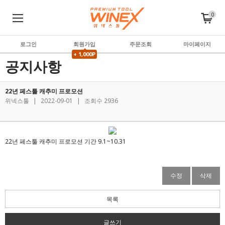
0
로그인
회원가입
주문조회
마이페이지
+ 1,000P
공지사항
22년 페스툴 캐추미 프로모션
위넥스툴
|
2022-09-01
|
조회수 2936
22년 페스툴 캐추미 프로모션 기간 9.1~10.31
수정
삭제
목록
글쓰기