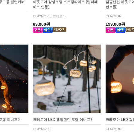
 무드등 랜턴커버
아웃도어 감성조명 스트링라이트 (멀티페
캠핑랜턴 아웃도어
이스 연동)
컨트롤)
CLAYMORE, 크레모아
CLAYMORE
69,000원
199,000원
조명 이너프9
크레모아 LED 캠핑랜턴 조명 이너프7
크레모아 LED 캠
CLAYMORE
CLAYMORE