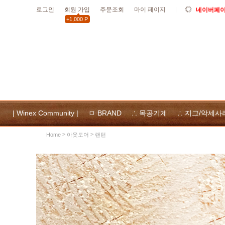
로그인
회원 가입
주문조회
마이 페이지
네이버페이 
+1,000 P
10월19일
할인
10월 공휴
위넥스툴
및 사용
| Winex Community |
ㅁ BRAND
∴ 목공기계
∴ 지그/악세사
>
>
아웃도어
랜턴
Home