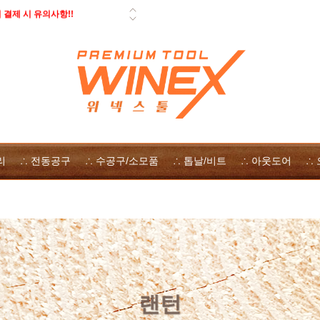
결제 시 유의사항!!
 페스툴 오픈데이 - 사은품, 즉시
일 배송 안내
 자사몰 쿠폰 다운로드
 방법
리
∴ 전동공구
∴ 수공구/소모품
∴ 톱날/비트
∴ 아웃도어
∴
랜턴