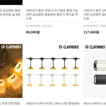
ED 감성랜턴 캠핑
크레모아 램프 아테나i 모기매트 훈증기능
크레모아 램프 아
등 텐트등 실내등
LED 감성랜턴 캠핑랜턴 충전식 휴대용 무
LED 감성랜턴 
드등
드등
CLAYMORE, 크레모아
CLAYMORE, 크레
89,000원
117,000원
노우맨 LED 캠핑
크레모아 UF5 라이트그레이 LED 캠핑랜턴
레모아 3페이스 네오