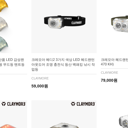
단품 LED 감성랜
크레모아 헤디2 3가지 색상 LED 헤드랜턴
크레모아 헤드랜턴
470 KH)
용 무드등 텐트등
아웃도어 조명 충전식 등산 백패킹 낚시 작
업등
CLAYMORE
CLAYMORE
79,000원
59,000원