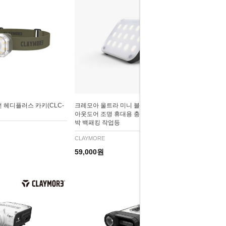
 헤디플러스 카키(CLC-
크레모아 울트라 미니 블랙 LED 캠핑랜턴
아웃도어 조명 휴대용 충전식 미니랜턴 차
박 백패킹 작업등
CLAYMORE
59,000원