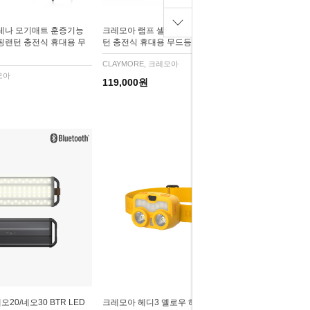
테나 모기매트 훈증기능
크레모아 램프 셀레네LED 감성랜턴 캠핑랜
캠핑랜턴 충전식 휴대용 무
턴 충전식 휴대용 무드등
CLAYMORE, 크레모아
모아
119,000원
20/네오30 BTR LED
크레모아 헤디3 옐로우 헤드랜턴 충전식