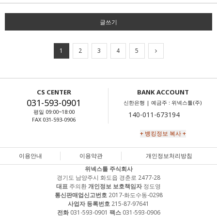
글쓰기
1
2
3
4
5
CS CENTER
BANK ACCOUNT
031-593-0901
신한은행 | 예금주 : 위넥스툴(주)
평일 09:00~18:00
FAX 031-593-0906
+ 뱅킹정보 복사 +
이용안내
이용약관
개인정보처리방침
위넥스툴 주식회사
경기도 남양주시 화도읍 경춘로 2477-28
대표
주의환
개인정보 보호책임자
정도영
통신판매업신고번호
2017-화도수동-0298
사업자 등록번호
215-87-97641
전화
031-593-0901
팩스
031-593-0906