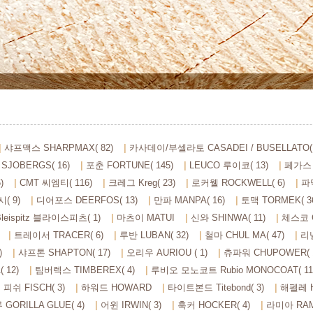
샤프맥스 SHARPMAX( 82)
카사데이/부셀라토 CASADEI / BUSELLATO( 
SJOBERGS( 16)
포춘 FORTUNE( 145)
LEUCO 루이코( 13)
페가스 P
)
CMT 씨엠티( 116)
크레그 Kreg( 23)
로커웰 ROCKWELL( 6)
파막
시( 9)
디어포스 DEERFOS( 13)
만파 MANPA( 16)
토맥 TORMEK( 3
Bleispitz 블라이스피츠( 1)
마츠이 MATUI
신와 SHINWA( 11)
체스코 C
트레이서 TRACER( 6)
루반 LUBAN( 32)
철마 CHUL MA( 47)
리넬
)
샤프톤 SHAPTON( 17)
오리우 AURIOU ( 1)
츄파워 CHUPOWER( 1
 12)
팀버렉스 TIMBEREX( 4)
루비오 모노코트 Rubio MONOCOAT( 11
피쉬 FISCH( 3)
하워드 HOWARD
타이트본드 Titebond( 3)
해펠레 H
ORILLA GLUE( 4)
어윈 IRWIN( 3)
훅커 HOCKER( 4)
라미아 RAM