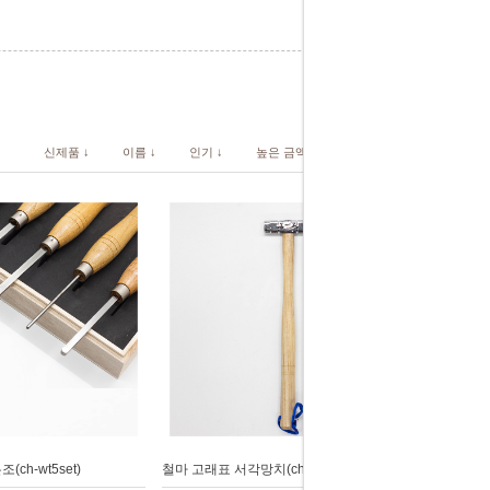
신제품 ↓
이름 ↓
인기 ↓
높은 금액 ↓
낮은 금액 ↓
ch-wt5set)
철마 고래표 서각망치(ch-sqh130)