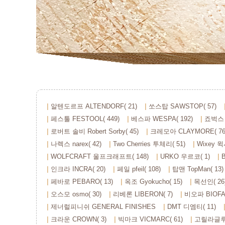
알텐도르프 ALTENDORF( 21)
쏘스탑 SAWSTOP( 57)
페스툴 FESTOOL( 449)
베스파 WESPA( 192)
죠벅스 
로버트 솔비 Robert Sorby( 45)
크레모아 CLAYMORE( 76
나렉스 narex( 42)
Two Cherries 투체리( 51)
Wixey 윅
WOLFCRAFT 울프크래프트( 148)
URKO 우르코( 1)
인크라 INCRA( 20)
페일 pfeil( 108)
탑맨 TopMan( 13)
페바로 PEBARO( 13)
옥조 Gyokucho( 15)
목선인( 26
오스모 osmo( 30)
리베론 LIBERON( 7)
비오파 BIOFA(
제너럴피니쉬 GENERAL FINISHES
DMT 디엠티( 11)
크라운 CROWN( 3)
빅마크 VICMARC( 61)
고릴라글루 G