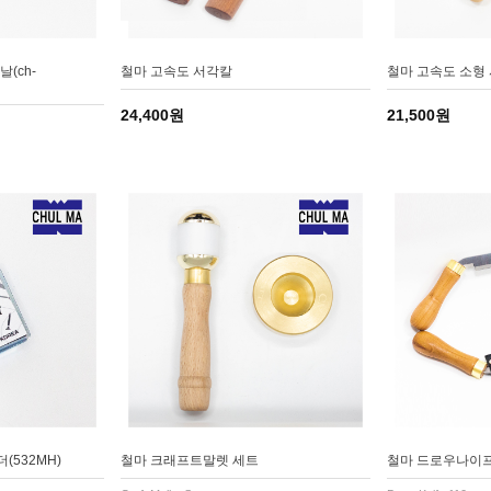
(ch-
철마 고속도 서각칼
철마 고속도 소형
24,400원
21,500원
(532MH)
철마 크래프트말렛 세트
철마 드로우나이프