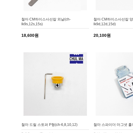
철마 CM하이스사선칼 외날(ch-
철마 CM하이스사선칼 양날
lk9s,12s,15s)
lk9d,12d,15d)
18,600원
20,100원
철마 드릴 스토퍼 P형(ch-6,8,10,12)
철마 스파이더 마그넷 홀더