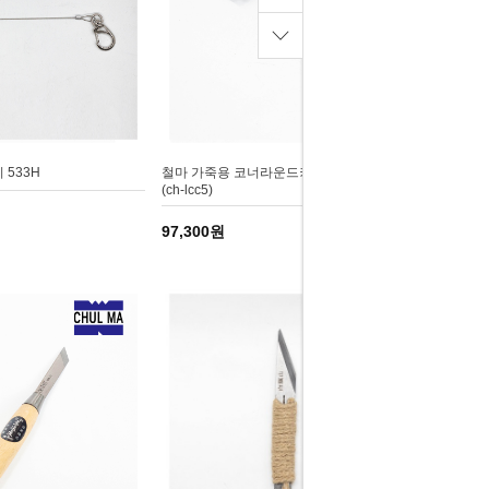
533H
철마 가죽용 코너라운드커터 5본조세트
(ch-lcc5)
97,300원