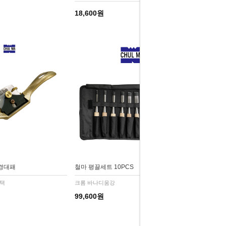
18,600원
경대패
철마 평끌세트 10PCS
선택
크롬 바나디움강
99,600원