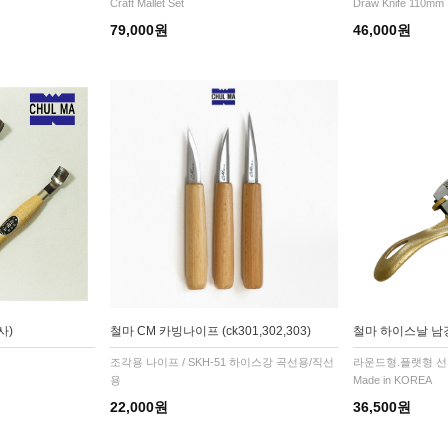
Craft Mallet Set
Draw Knife 110mm
79,000원
46,000원
사)
철마 CM 카빙나이프 (ck301,302,303)
철마 하이스날 남
조각용 나이프 / SKH-51 하이스강 곡선용/직선
라운드형.플랫형 
용
Made in KOREA
22,000원
36,500원