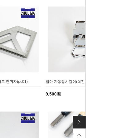
 연귀자(pc01)
철마 자동망치걸이(회전식) 509W
9,500원