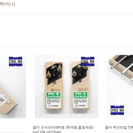
US( 1)
철마 모서리대패K형 (목재용,흡음재용)
철마 목선반칼 5본조(
(cp116k,cp116ak)