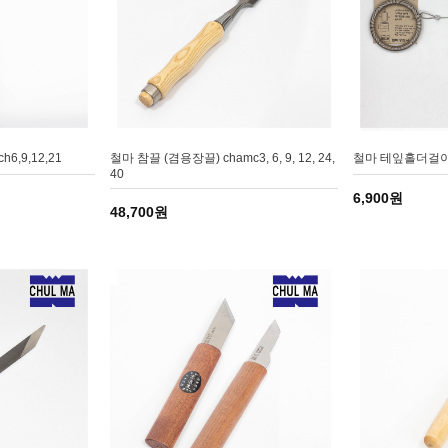
,9,12,21
철마 참끌 (겸용장끌) chamc3, 6, 9, 12, 24,
철마 테잎홀더걸이 
40
6,900원
48,700원