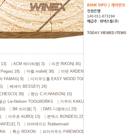
BANK INFO | 계좌번호
신한은행
예금주 : 위넥스툴(주)
TODAY VIEWED ITEMS
13)
ACM 에이씨엠( 3)
리콘 RIKON( 45)
egas( 18)
마펠 mafell( 38)
아덴 ARDEN( 106)
 FAMAG( 9)
이지우드툴 EASY WOOD TOOLS( 28)
6)
베세이 BESSEY( 24)
HESCO( 39)
핸슨 C.H.HANSON( 15)
슨 Lie-Nielsen TOOLWORKS
가쿠리 KAKURI( 84)
0)
3M 쓰리엠( 7)
DMS 디엠에스( 23)
)
아우로 AURO( 13)
본덱스 BONDEX( 22)
AFELE( 7)
러버메이드 Rubbermaid
IA
록슨 ROXON
파이어우드 FIREWOOD( 3)