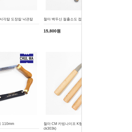
 서각칼 도장칼 낙관칼
철마 백두산 절출소도 접목도(cjk16,18,21)
15,800원
 110mm
철마 CM 카빙나이프 K형 (ck301k, ck302k,
ck303k)