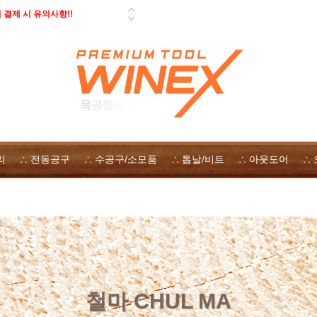
결제 시 유의사항!!
 페스툴 오픈데이 - 사은품, 즉시
일 배송 안내
 자사몰 쿠폰 다운로드
 방법
리
∴ 전동공구
∴ 수공구/소모품
∴ 톱날/비트
∴ 아웃도어
∴
철마 CHUL MA