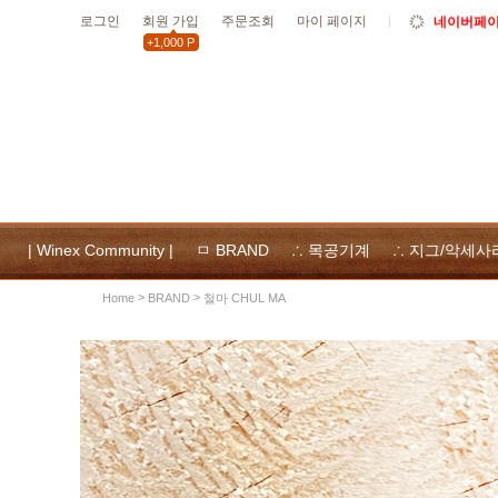
로그인
회원 가입
주문조회
마이 페이지
네이버페이 
+1,000 P
10월19일
할인
10월 공휴
위넥스툴
및 사용
| Winex Community |
ㅁ BRAND
∴ 목공기계
∴ 지그/악세사
>
>
철마 CHUL MA
Home
BRAND