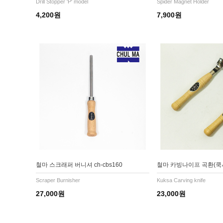
Drill Stopper 'P' model
Spider Magnet Holder
4,200원
7,900원
철마 스크래퍼 버니셔 ch-cbs160
철마 카빙나이프 곡환(쿡
Scraper Burnisher
Kuksa Carving knife
27,000원
23,000원